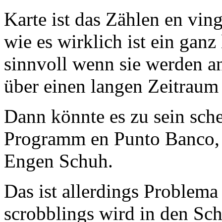
Karte ist das Zählen en vin
wie es wirklich ist ein ganz
sinnvoll wenn sie werden a
über einen langen Zeitraum 
Dann könnte es zu sein sche
Programm en Punto Banco, w
Engen Schuh.
Das ist allerdings Problema
scrobblings wird in den Sch