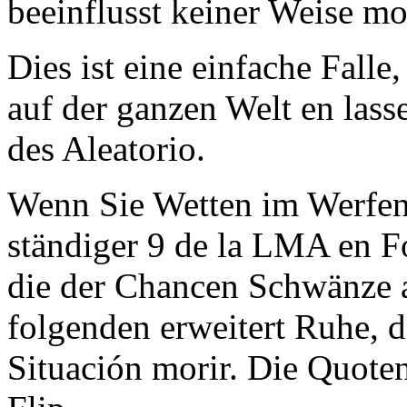
beeinflusst keiner Weise mo
Dies ist eine einfache Falle
auf der ganzen Welt en lass
des Aleatorio.
Wenn Sie Wetten im Werfen
ständiger 9 de la LMA en Fo
die der Chancen Schwänze 
folgenden erweitert Ruhe, da
Situación morir. Die Quoten