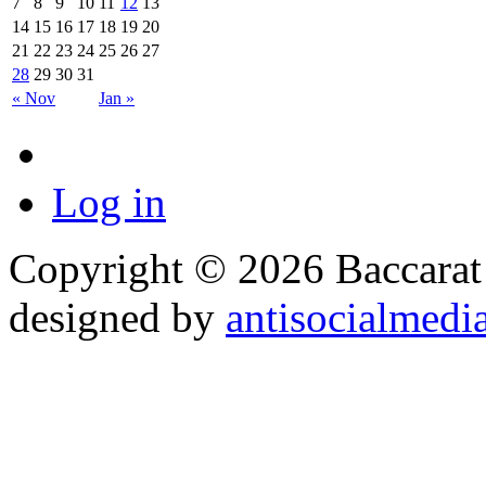
7
8
9
10
11
12
13
14
15
16
17
18
19
20
21
22
23
24
25
26
27
28
29
30
31
« Nov
Jan »
Log in
Copyright © 2026 Baccarat 
designed by
antisocialmedi