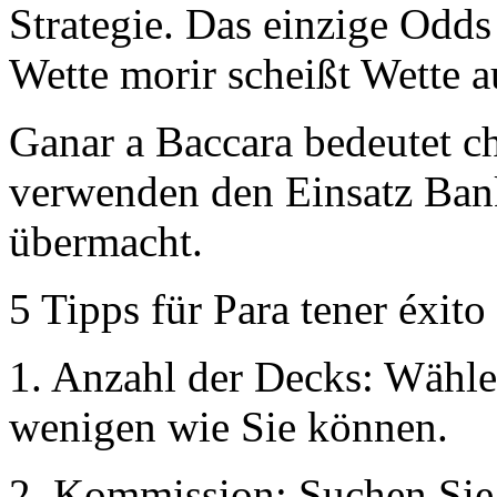
Strategie. Das einzige Odds
Wette morir scheißt Wette 
Ganar a Baccara bedeutet ch
verwenden den Einsatz Bank
übermacht.
5 Tipps für Para tener éxit
1. Anzahl der Decks: Wähle
wenigen wie Sie können.
2. Kommission: Suchen Sie 