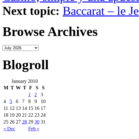
Next topic:
Baccarat – le 
Browse Archives
Blogroll
January 2010
M
T
W
T
F
S
S
1
2
3
4
5
6
7
8
9
10
11
12
13
14
15
16
17
18
19
20
21
22
23
24
25
26
27
28
29
30
31
« Dec
Feb »