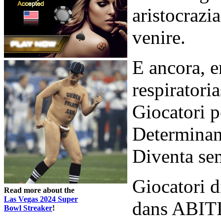
aristocrazi
venire.
E ancora, en
respiratoria
Giocatori 
Determinan
Diventa se
Giocatori 
Read more about the
Las Vegas 2024 Super
dans ABITI 
Bowl Streaker
!