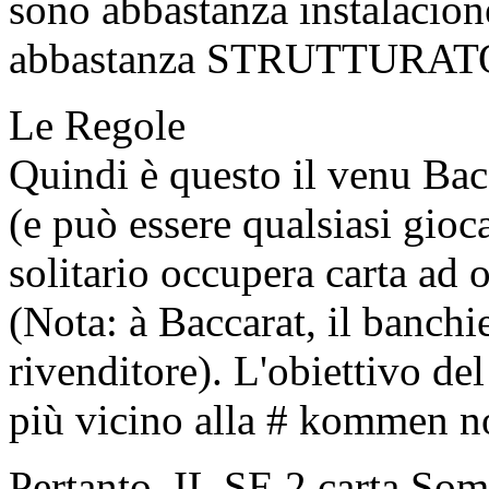
sono abbastanza instalacione
abbastanza STRUTTURAT
Le Regole
Quindi è questo il venu Bac
(e può essere qualsiasi gioc
solitario occupera carta ad 
(Nota: à Baccarat, il banchi
rivenditore). L'obiettivo del
più vicino alla # kommen n
Pertanto, IL SE 2 carta So