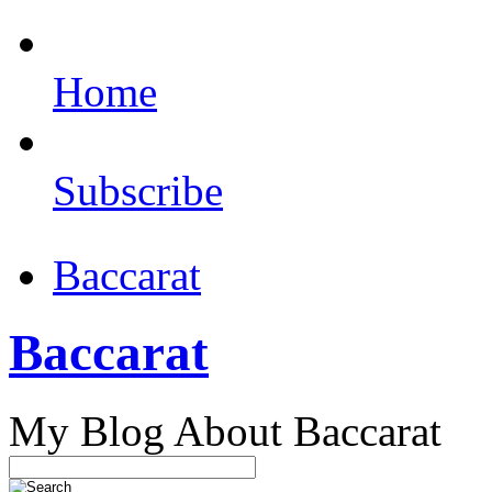
Home
Subscribe
Baccarat
Baccarat
My Blog About Baccarat