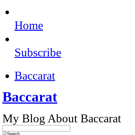
Home
Subscribe
Baccarat
Baccarat
My Blog About Baccarat