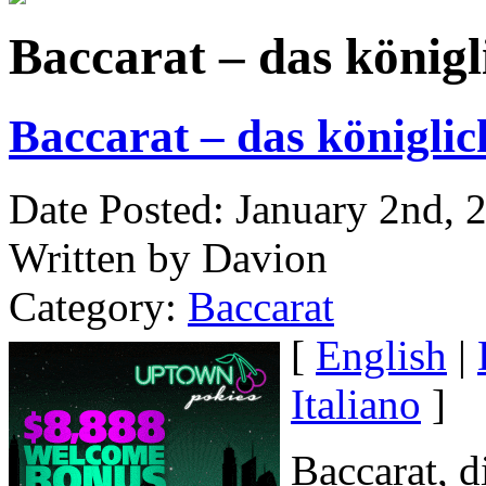
Baccarat – das königli
Baccarat – das königli
Date Posted: January 2nd, 
Written by Davion
Category:
Baccarat
[
English
|
Italiano
]
Baccarat, d