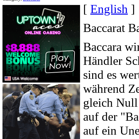
[
English
]
Baccarat B
Baccara wi
Händler Sc
sind es wer
während Ze
gleich Null
auf der "Ba
auf ein Une