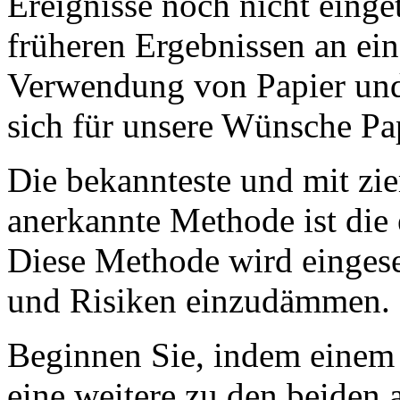
Ereignisse noch nicht einge
früheren Ergebnissen an ein
Verwendung von Papier und
sich für unsere Wünsche Pa
Die bekannteste und mit zie
anerkannte Methode ist die e
Diese Methode wird einges
und Risiken einzudämmen.
Beginnen Sie, indem einem
eine weitere zu den beiden 