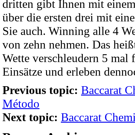
dritten gibt Ihnen mit ein
über die ersten drei mit ein
Sie auch. Winning alle 4 We
von zehn nehmen. Das heißt,
Wette verschleudern 5 mal f
Einsätze und erleben dennoc
Previous topic:
Baccarat C
Método
Next topic:
Baccarat Chemi